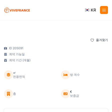
KR
즐겨찾기
ID 205091
계약 가능일
계약 기간 (개월)
㎡
방 개수
전용면적
€
층
보증금