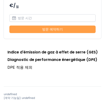
€/
월
방문 예약하기
Indice d'émission de gaz à effet de serre (GES)
Diagnostic de performance énergétique (DPE)
DPE 적용 제외
undefined
[계약 가능일]: undefined