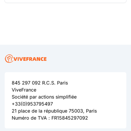
845 297 092 R.C.S. Paris
ViveFrance
Société par actions simplifiée
+33(0)953795497
21 place de la république 75003, Paris
Numéro de TVA：FR15845297092