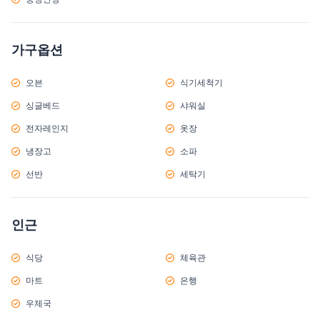
가구옵션
오븐
식기세척기
싱글베드
샤워실
전자레인지
옷장
냉장고
소파
선반
세탁기
인근
식당
체육관
마트
은행
우체국