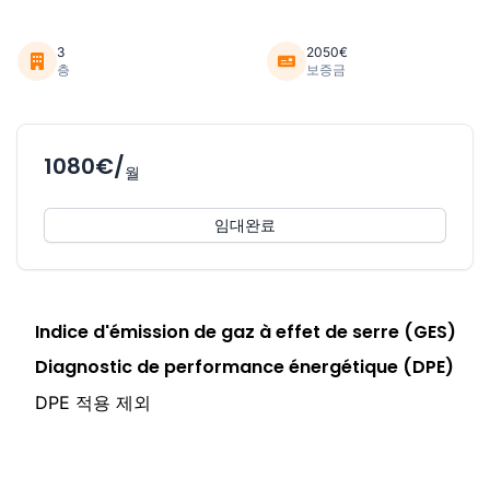
3
2050€
층
보증금
1080€/
월
임대완료
Indice d'émission de gaz à effet de serre (GES)
Diagnostic de performance énergétique (DPE)
DPE 적용 제외