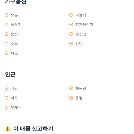
가구옵션
오븐
더블베드
세탁기
전자레인지
옷장
냉장고
소파
선반
욕조
인근
식당
체육관
마트
은행
우체국
이 매물 신고하기