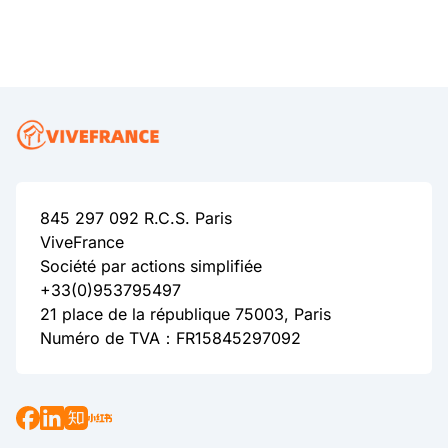
845 297 092 R.C.S. Paris
ViveFrance
Société par actions simplifiée
+33(0)953795497
21 place de la république 75003, Paris
Numéro de TVA：FR15845297092