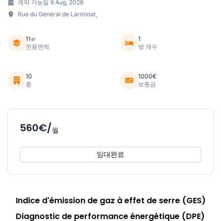
계약 가능일 9 Aug, 2026
Rue du Général de Larminat,
11㎡
1
전용면적
방 개수
10
1000€
층
보증금
560€/
월
임대완료
Indice d'émission de gaz à effet de serre (GES)
Diagnostic de performance énergétique (DPE)