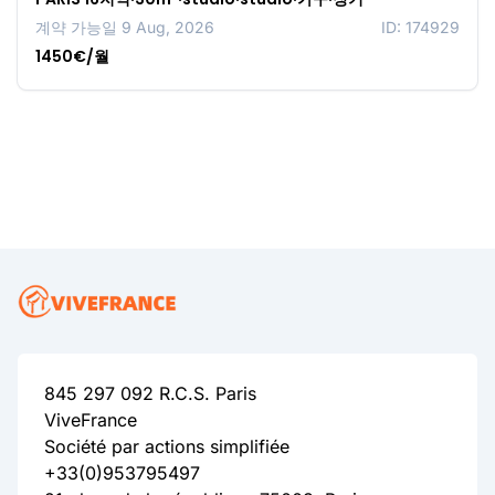
계약 가능일 9 Aug, 2026
ID: 174929
1450€/월
845 297 092 R.C.S. Paris
ViveFrance
Société par actions simplifiée
+33(0)953795497