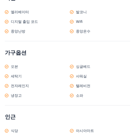
엘리베이터
발코니
디지털 출입 코드
Wifi
중앙난방
중앙온수
가구옵션
오븐
싱글베드
세탁기
샤워실
전자레인지
텔레비전
냉장고
소파
인근
식당
아시아마트