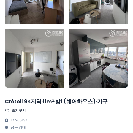
Créteil 94지역·11m²·방1 (쉐어하우스)·가구
즐겨찾기
ID 205134
공동 임대