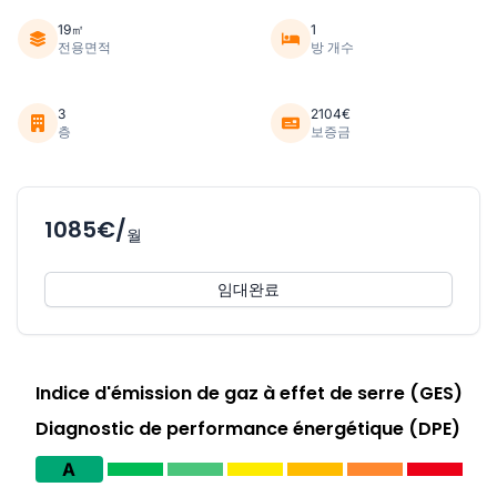
19㎡
1
전용면적
방 개수
3
2104€
층
보증금
1085€/
월
임대완료
Indice d'émission de gaz à effet de serre (GES)
Diagnostic de performance énergétique (DPE)
A