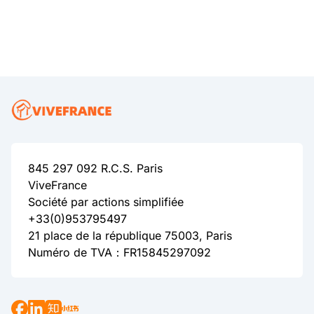
845 297 092 R.C.S. Paris
ViveFrance
Société par actions simplifiée
+33(0)953795497
21 place de la république 75003, Paris
Numéro de TVA：FR15845297092