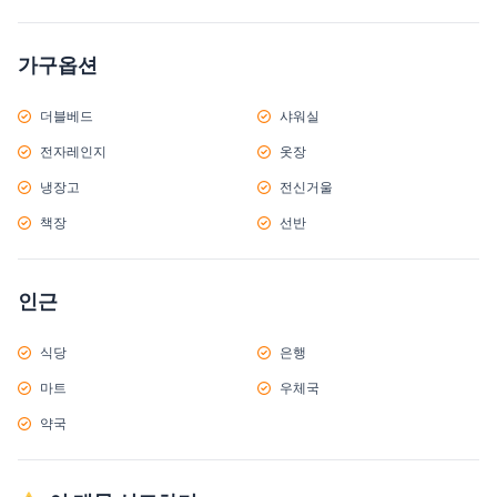
가구옵션
더블베드
샤워실
전자레인지
옷장
냉장고
전신거울
책장
선반
인근
식당
은행
마트
우체국
약국