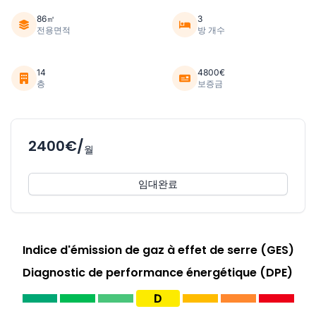
86㎡
3
전용면적
방 개수
14
4800€
층
보증금
2400€/
월
임대완료
Indice d'émission de gaz à effet de serre (GES)
Diagnostic de performance énergétique (DPE)
D