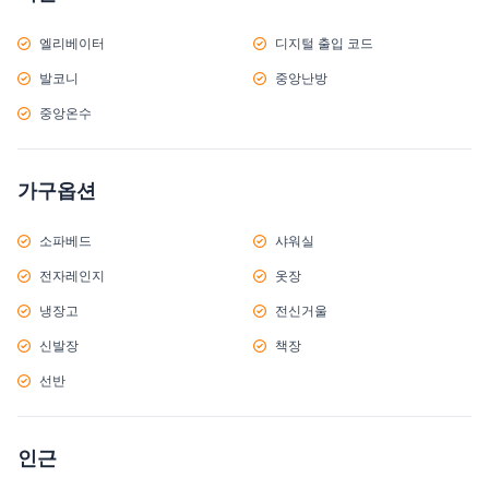
엘리베이터
디지털 출입 코드
발코니
중앙난방
중앙온수
가구옵션
소파베드
샤워실
전자레인지
옷장
냉장고
전신거울
신발장
책장
선반
인근