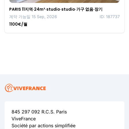
PARIS 11지역·24m²·studio·studio·가구 없음·장기
계약 가능일 15 Sep, 2026
ID: 187737
1100€/월
845 297 092 R.C.S. Paris
ViveFrance
Société par actions simplifiée