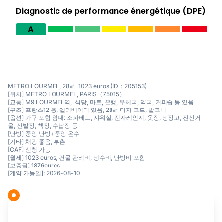
Diagnostic de performance énergétique (DPE)
A
METRO LOURMEL, 28㎡ 1023 euros (ID：205153)
[위치] METRO LOURMEL, PARIS（75015）
[교통] M9 LOURMEL역, 식당, 마트, 은행, 우체국, 약국, 커피숍 등 있음
[구조] 프랑스12 층, 엘리베이터 있음, 28㎡ 디지 코드, 발코니
[옵션] 가구 포함 임대: 소파베드, 샤워실, 전자레인지, 옷장, 냉장고, 전신거
울, 신발장, 책장, 수납장 등
[난방] 중앙 난방+중앙 온수
[기타] 채광 좋음, 부촌
[CAF] 신청 가능
[월세] 1023 euros, 건물 관리비, 냉수비, 난방비 포함
[보증금] 1876euros
[계약 가능일]: 2026-08-10