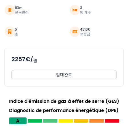
63㎡
3
전용면적
방 개수
5
4513€
층
보증금
2257€/
월
임대완료
Indice d'émission de gaz à effet de serre (GES)
Diagnostic de performance énergétique (DPE)
A