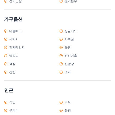
전기난방
전기온수
가구옵션
더블베드
싱글베드
세탁기
샤워실
전자레인지
옷장
냉장고
전신거울
책장
신발장
선반
소파
인근
식당
마트
우체국
은행