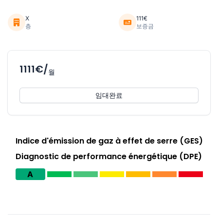
X
111€
층
보증금
1111€/
월
임대완료
Indice d'émission de gaz à effet de serre (GES)
Diagnostic de performance énergétique (DPE)
A