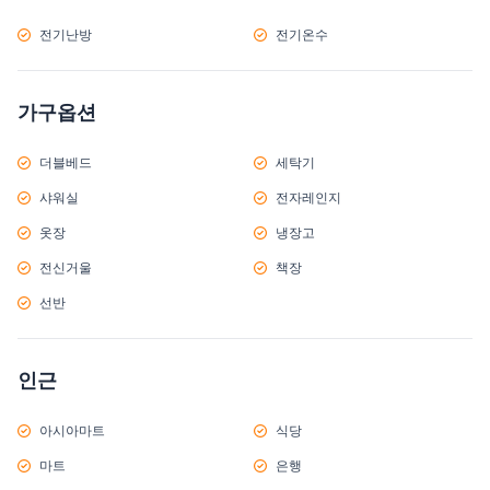
전기난방
전기온수
가구옵션
더블베드
세탁기
샤워실
전자레인지
옷장
냉장고
전신거울
책장
선반
인근
아시아마트
식당
마트
은행