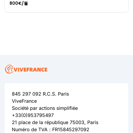
800€/월
845 297 092 R.C.S. Paris
ViveFrance
Société par actions simplifiée
+33(0)953795497
21 place de la république 75003, Paris
Numéro de TVA：FR15845297092