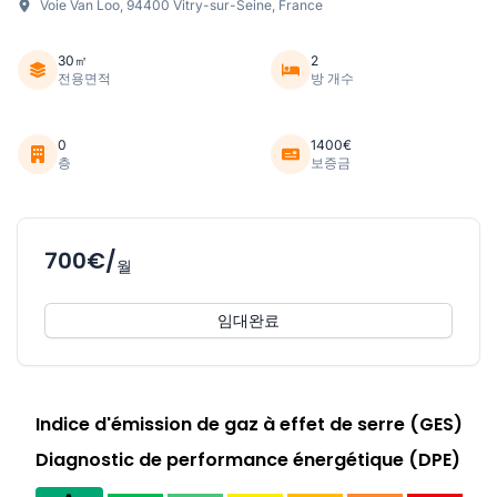
Voie Van Loo, 94400 Vitry-sur-Seine, France
30㎡
2
전용면적
방 개수
0
1400€
층
보증금
700€/
월
임대완료
Indice d'émission de gaz à effet de serre (GES)
Diagnostic de performance énergétique (DPE)