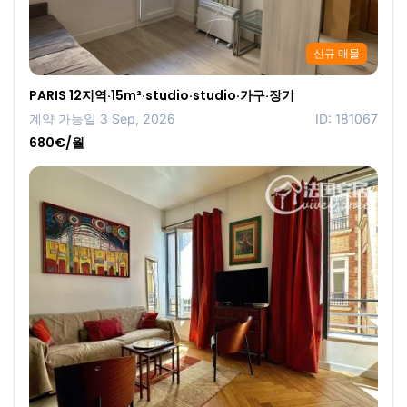
신규 매물
PARIS 12지역·15m²·studio·studio·가구·장기
계약 가능일 3 Sep, 2026
ID: 181067
680€/월