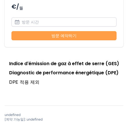
€/
월
방문 예약하기
Indice d'émission de gaz à effet de serre (GES)
Diagnostic de performance énergétique (DPE)
DPE 적용 제외
undefined
[계약 가능일]: undefined