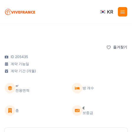
KR
즐겨찾기
ID 205435
계약 가능일
계약 기간 (개월)
㎡
방 개수
전용면적
€
층
보증금