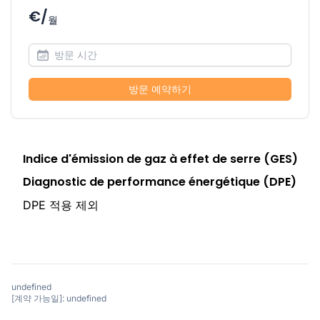
€/
월
방문 예약하기
Indice d'émission de gaz à effet de serre (GES)
Diagnostic de performance énergétique (DPE)
DPE 적용 제외
undefined
[계약 가능일]: undefined