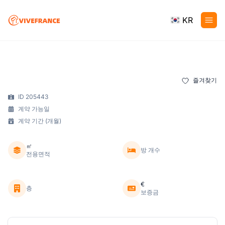
KR
즐겨찾기
ID 205443
계약 가능일
계약 기간 (개월)
㎡
방 개수
전용면적
€
층
보증금