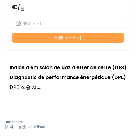
€/
월
방문 예약하기
Indice d'émission de gaz à effet de serre (GES)
Diagnostic de performance énergétique (DPE)
DPE 적용 제외
undefined
[계약 가능일]: undefined