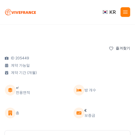
KR
즐겨찾기
ID 205449
계약 가능일
계약 기간 (개월)
㎡
방 개수
전용면적
€
층
보증금