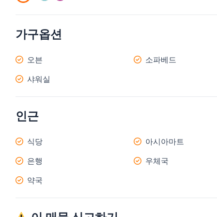
가구옵션
오븐
소파베드
샤워실
인근
식당
아시아마트
은행
우체국
약국