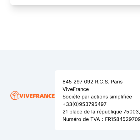
845 297 092 R.C.S. Paris
ViveFrance
Société par actions simplifiée
+33(0)953795497
21 place de la république 75003,
Numéro de TVA：FR158452970