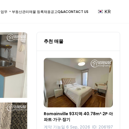
KR
) 업무
부동산관리
매물 등록
채용공고
Q&A
CONTACT US
추천 매물
Romainville 93지역·40.78m²·2P·아
파트·가구·장기
계약 가능일 6 Sep, 2026
ID: 206197