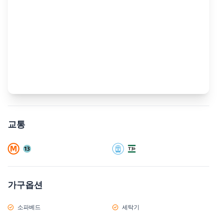
교통
가구옵션
소파베드
세탁기