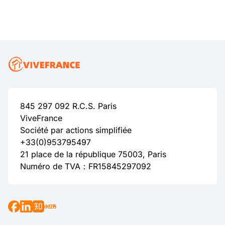
845 297 092 R.C.S. Paris
ViveFrance
Société par actions simplifiée
+33(0)953795497
21 place de la république 75003, Paris
Numéro de TVA：FR15845297092