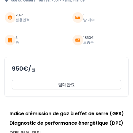
Rue du Général Henrys, 75017 Paris, France
20㎡
1
전용면적
방 개수
5
1850€
층
보증금
950€/
월
임대완료
Indice d'émission de gaz à effet de serre (GES)
Diagnostic de performance énergétique (DPE)
DPE 적용 제외