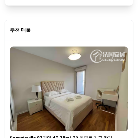
추천 매물
Romainville 93지역·40.78m²·2P·아파트·가구·장기