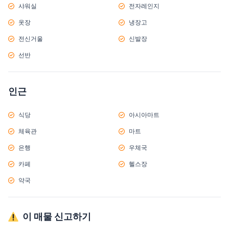
샤워실
전자레인지
옷장
냉장고
전신거울
신발장
선반
인근
식당
아시아마트
체육관
마트
은행
우체국
카페
헬스장
약국
이 매물 신고하기