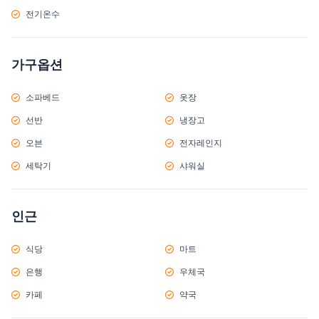
전기온수
가구옵션
소파베드
옷장
선반
냉장고
오븐
전자레인지
세탁기
샤워실
인근
식당
마트
은행
우체국
카페
약국