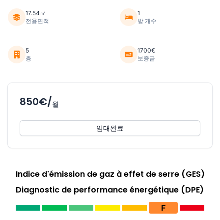
17.54㎡
1
전용면적
방 개수
5
1700€
층
보증금
850€/
월
임대완료
Indice d'émission de gaz à effet de serre (GES)
Diagnostic de performance énergétique (DPE)
F