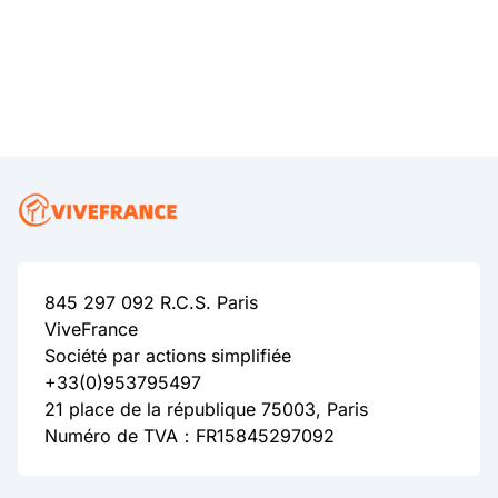
845 297 092 R.C.S. Paris
ViveFrance
Société par actions simplifiée
+33(0)953795497
21 place de la république 75003, Paris
Numéro de TVA：FR15845297092