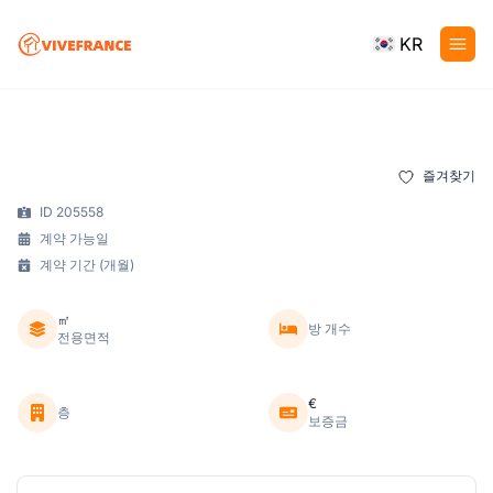
KR
즐겨찾기
ID 205558
계약 가능일
계약 기간 (개월)
㎡
방 개수
전용면적
€
층
보증금