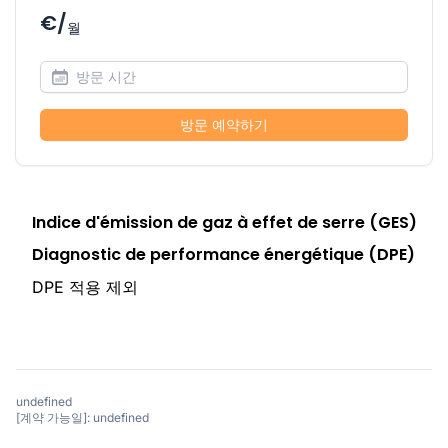
€/
월
방문 예약하기
Indice d'émission de gaz à effet de serre (GES)
Diagnostic de performance énergétique (DPE)
DPE 적용 제외
undefined
[계약 가능일]: undefined