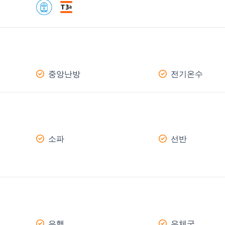
중앙난방
전기온수
소파
선반
은행
우체국