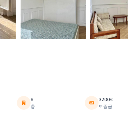
6
3200€
층
보증금