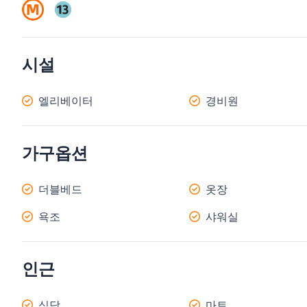
시설
엘리베이터
경비원
가구옵션
더블베드
옷장
욕조
샤워실
인근
식당
마트