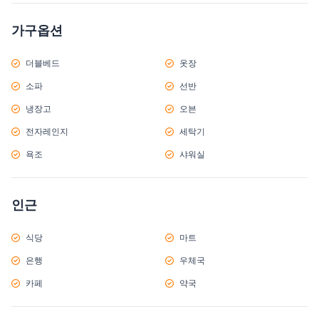
가구옵션
더블베드
옷장
소파
선반
냉장고
오븐
전자레인지
세탁기
욕조
샤워실
인근
식당
마트
은행
우체국
카페
약국