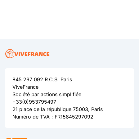
845 297 092 R.C.S. Paris
ViveFrance
Société par actions simplifiée
+33(0)953795497
21 place de la république 75003, Paris
Numéro de TVA：FR15845297092