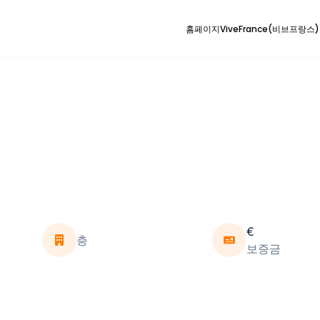
홈페이지
ViveFrance(비브프랑스
€
층
보증금