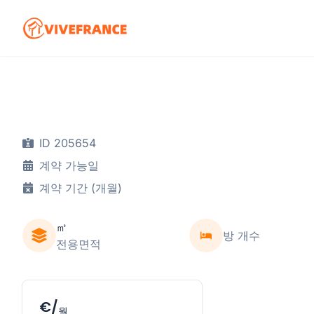
ID 205654
계약 가능일
계약 기간 (개월)
㎡
방 개수
전용면적
€/
월