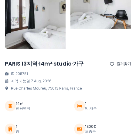
PARIS 13지역·14m²·studio·가구
즐겨찾기
ID 205751
계약 가능일 7 Aug, 2026
Rue Charles Moureu, 75013 Paris, France
14㎡
1
전용면적
방 개수
1
1300€
층
보증금