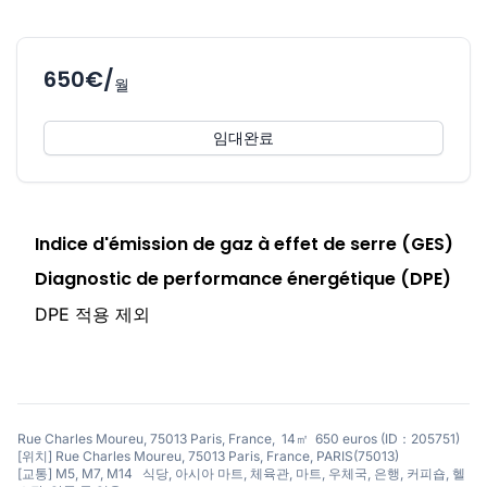
650€/
월
임대완료
Indice d'émission de gaz à effet de serre (GES)
Diagnostic de performance énergétique (DPE)
DPE 적용 제외
Rue Charles Moureu, 75013 Paris, France, 14㎡ 650 euros (ID：205751)
[위치] Rue Charles Moureu, 75013 Paris, France, PARIS(75013)
[교통] M5, M7, M14 식당, 아시아 마트, 체육관, 마트, 우체국, 은행, 커피숍, 헬