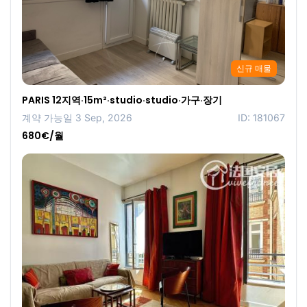
신규 매물
PARIS 12지역·15m²·studio·studio·가구·장기
계약 가능일 3 Sep, 2026
ID: 181067
680€/월