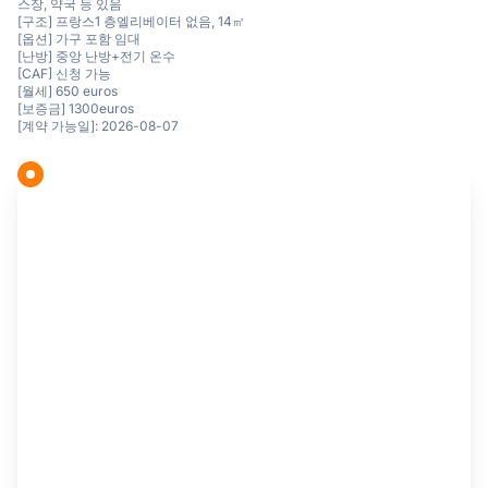
스장, 약국 등 있음
[구조] 프랑스1 층엘리베이터 없음, 14㎡
[옵션] 가구 포함 임대
[난방] 중앙 난방+전기 온수
[CAF] 신청 가능
[월세] 650 euros
[보증금] 1300euros
[계약 가능일]: 2026-08-07