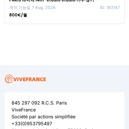
PARIS 10지역·14m²·studio·studio·가구·장기
계약 가능일 7 Aug, 2026
ID: 183147
800€/월
845 297 092 R.C.S. Paris
ViveFrance
Société par actions simplifiée
+33(0)953795497