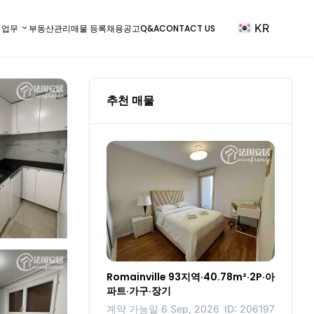
KR
) 업무
부동산관리
매물 등록
채용공고
Q&A
CONTACT US
추천 매물
Romainville 93지역·40.78m²·2P·아
파트·가구·장기
계약 가능일 6 Sep, 2026
ID: 206197