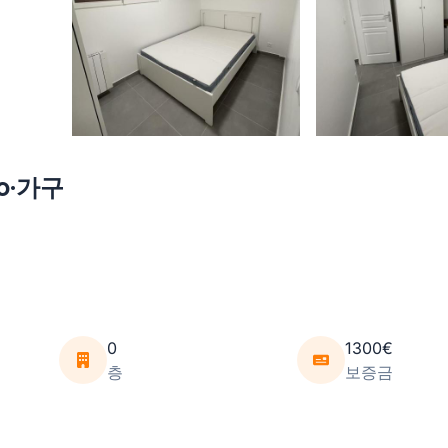
io·가구
0
1300€
층
보증금