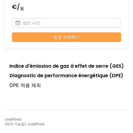
€/
월
방문 예약하기
Indice d'émission de gaz à effet de serre (GES)
Diagnostic de performance énergétique (DPE)
DPE 적용 제외
undefined
[계약 가능일]: undefined