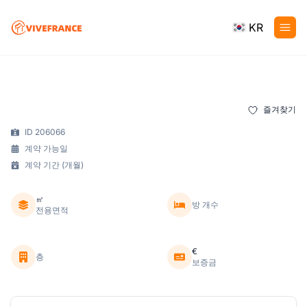
KR
즐겨찾기
ID 206066
계약 가능일
계약 기간 (개월)
㎡
방 개수
전용면적
€
층
보증금