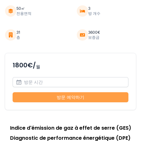
50㎡
3
전용면적
방 개수
31
3600€
층
보증금
1800€/
월
방문 예약하기
Indice d'émission de gaz à effet de serre (GES)
Diagnostic de performance énergétique (DPE)