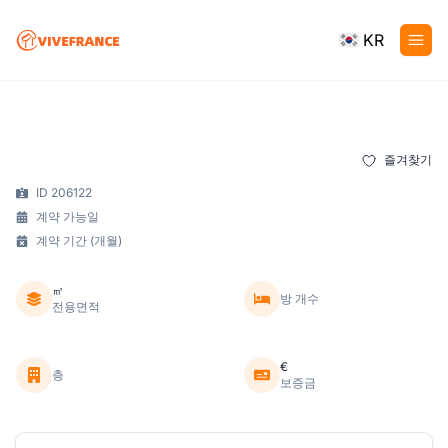
KR
즐겨찾기
ID 206122
계약 가능일
계약 기간 (개월)
㎡
방 개수
전용면적
€
층
보증금