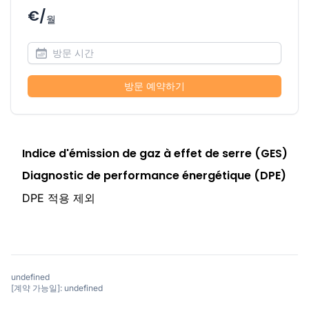
€/
월
방문 예약하기
Indice d'émission de gaz à effet de serre (GES)
Diagnostic de performance énergétique (DPE)
DPE 적용 제외
undefined
[계약 가능일]: undefined