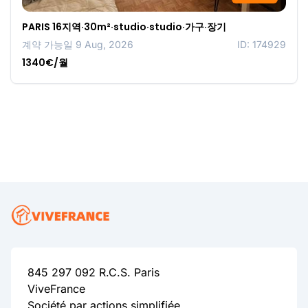
PARIS 16지역·30m²·studio·studio·가구·장기
계약 가능일 9 Aug, 2026
ID: 174929
1340€/월
845 297 092 R.C.S. Paris
ViveFrance
Société par actions simplifiée