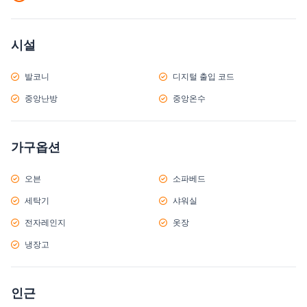
시설
발코니
디지털 출입 코드
중앙난방
중앙온수
가구옵션
오븐
소파베드
세탁기
샤워실
전자레인지
옷장
냉장고
인근