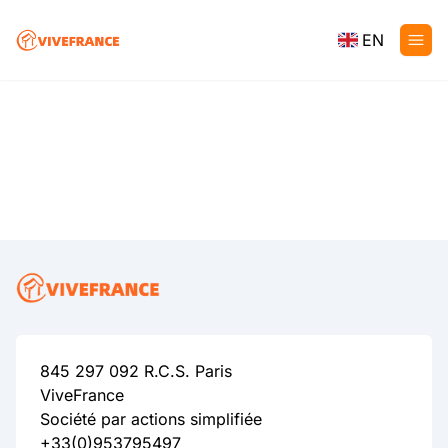
EN
845 297 092 R.C.S. Paris
ViveFrance
Société par actions simplifiée
+33(0)953795497