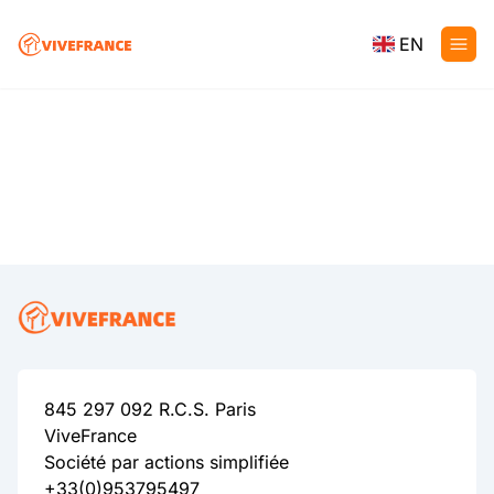
EN
845 297 092 R.C.S. Paris
ViveFrance
Société par actions simplifiée
+33(0)953795497