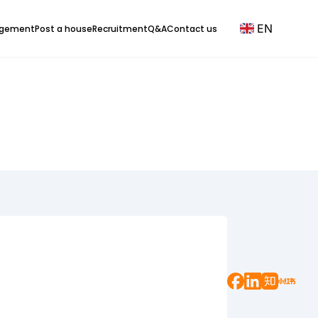
EN
agement
Post a house
Recruitment
Q&A
Contact us