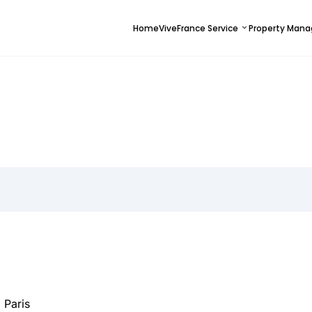
Home
ViveFrance Service
Property Man
 Paris