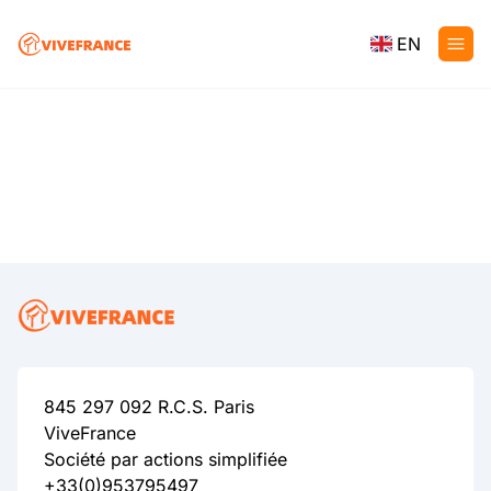
EN
845 297 092 R.C.S. Paris
ViveFrance
Société par actions simplifiée
+33(0)953795497