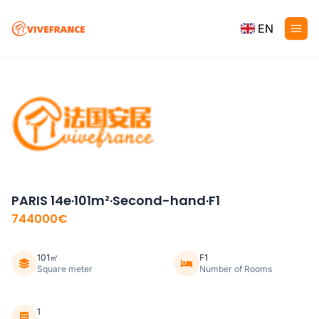
EN
PARIS 14e·101m²·Second-hand·F1
744000€
101㎡
F1
Square meter
Number of Rooms
1