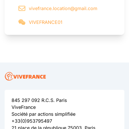
vivefrance.location@gmail.com
VIVEFRANCE01
845 297 092 R.C.S. Paris
ViveFrance
Société par actions simplifiée
+33(0)953795497
21 place de la république 75003, Paris