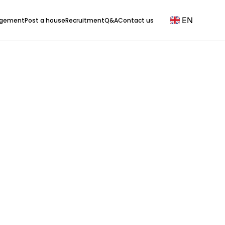
EN
agement
Post a house
Recruitment
Q&A
Contact us