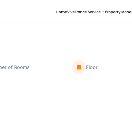
Home
ViveFrance Service
Property Man
er of Rooms
Floor