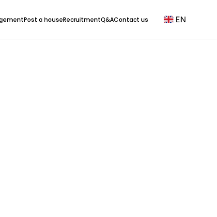
EN
agement
Post a house
Recruitment
Q&A
Contact us