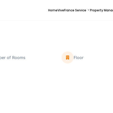
Home
ViveFrance Service
Property Man
er of Rooms
Floor