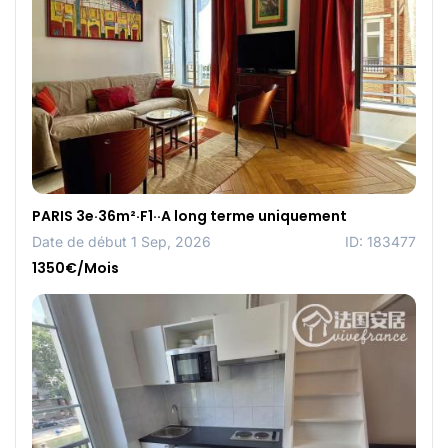
PARIS 3e·36m²·F1··A long terme uniquement
Date de début 1 Sep, 2026
ID: 183477
1350€/Mois