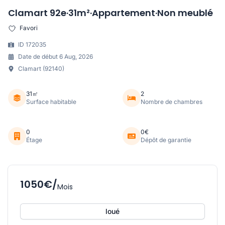
Clamart 92e·31m²·Appartement·Non meublé
Favori
ID 172035
Date de début 6 Aug, 2026
Clamart (92140)
31㎡
2
Surface habitable
Nombre de chambres
0
0€
Étage
Dépôt de garantie
1050€/
Mois
loué