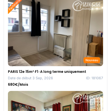
Partenariat
Nouveau
PARIS 12e·15m²·F1··A long terme uniquement
Date de début 3 Sep, 2026
ID: 181067
680€/Mois