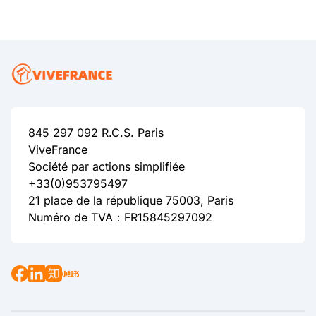
845 297 092 R.C.S. Paris
ViveFrance
Société par actions simplifiée
+33(0)953795497
21 place de la république 75003, Paris
Numéro de TVA：FR15845297092