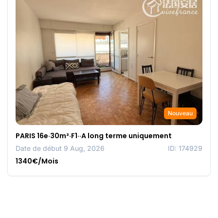
Nouveau
PARIS 16e·30m²·F1··A long terme uniquement
Date de début 9 Aug, 2026
ID: 174929
1340€/Mois