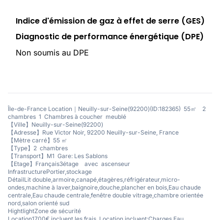
Indice d'émission de gaz à effet de serre (GES)
Diagnostic de performance énergétique (DPE)
Non soumis au DPE
Île-de-France Location｜Neuilly-sur-Seine(92200)(ID:182365) 55㎡ 2
chambres 1 Chambres à coucher meublé
【Ville】Neuilly-sur-Seine(92200)
【Adresse】Rue Victor Noir, 92200 Neuilly-sur-Seine, France
【Mètre carré】55 ㎡
【Type】2 chambres
【Transport】M1 Gare: Les Sablons
【Etage】Français3étage avec ascenseur
Infrastructure
Portier,stockage
Détail
Lit double,armoire,canapé,étagères,réfrigérateur,micro-
ondes,machine à laver,baignoire,douche,plancher en bois,Eau chaude
centrale,Eau chaude centrale,fenêtre double vitrage,chambre orientée
nord,salon orienté sud
Hightlight
Zone de sécurité
Location
1700€ incluent les frais, Location incluent:Charges,Eau