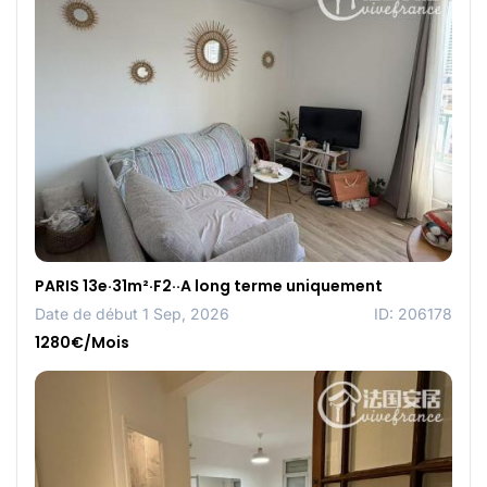
PARIS 13e·31m²·F2··A long terme uniquement
Date de début 1 Sep, 2026
ID: 206178
1280€/Mois