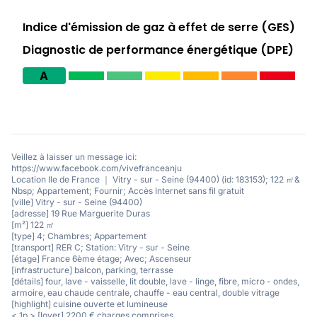
Indice d'émission de gaz à effet de serre (GES)
Diagnostic de performance énergétique (DPE)
A
Veillez à laisser un message ici:
https://www.facebook.com/vivefranceanju
Location Ile de France ｜ Vitry - sur - Seine (94400) (id: 183153); 122 ㎡&
Nbsp; Appartement; Fournir; Accès Internet sans fil gratuit
[ville] Vitry - sur - Seine (94400)
[adresse] 19 Rue Marguerite Duras
[m²] 122 ㎡
[type] 4; Chambres; Appartement
[transport] RER C; Station: Vitry - sur - Seine
[étage] France 6ème étage; Avec; Ascenseur
[infrastructure] balcon, parking, terrasse
[détails] four, lave - vaisselle, lit double, lave - linge, fibre, micro - ondes,
armoire, eau chaude centrale, chauffe - eau central, double vitrage
[highlight] cuisine ouverte et lumineuse
< 1p > [loyer] 2200 € charges comprises