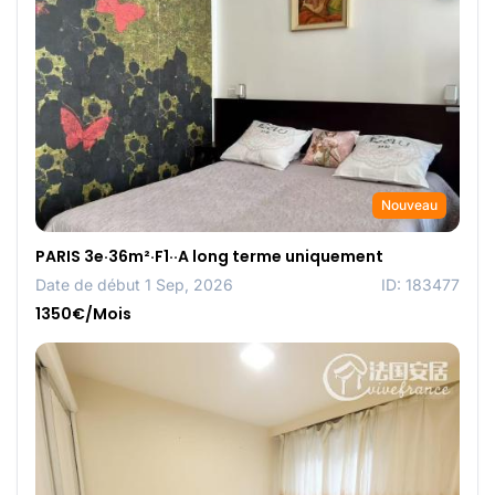
Nouveau
PARIS 3e·36m²·F1··A long terme uniquement
Date de début 1 Sep, 2026
ID: 183477
1350€/Mois