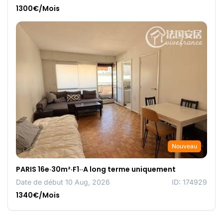
1300€/Mois
Nouveau
PARIS 16e·30m²·F1··A long terme uniquement
Date de début 10 Aug, 2026
ID: 174929
1340€/Mois