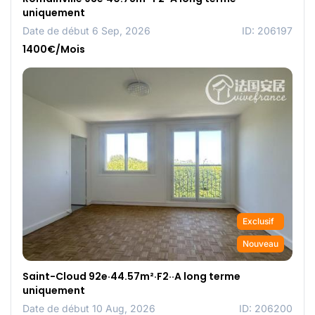
uniquement
Date de début 6 Sep, 2026
ID: 206197
1400€/Mois
Exclusif
Nouveau
Saint-Cloud 92e·44.57m²·F2··A long terme
uniquement
Date de début 10 Aug, 2026
ID: 206200