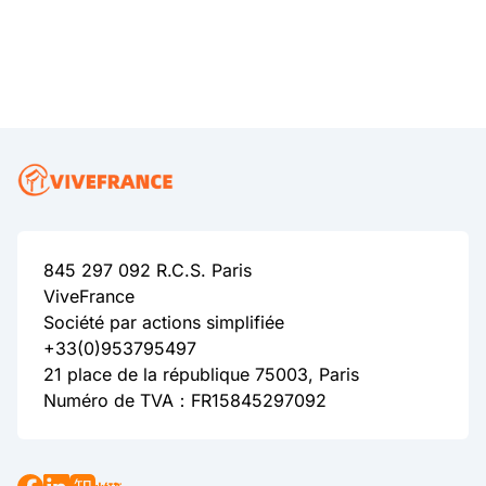
845 297 092 R.C.S. Paris
ViveFrance
Société par actions simplifiée
+33(0)953795497
21 place de la république 75003, Paris
Numéro de TVA：FR15845297092