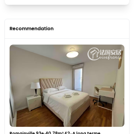
Recommendation
Romainville 93e·40.78m²·F2··A long terme