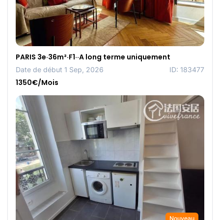
PARIS 3e·36m²·F1··A long terme uniquement
Date de début 1 Sep, 2026
ID: 183477
1350€/Mois
Nouveau