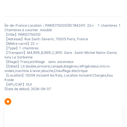
Île-de-France Location｜PARIS(75005)(ID:184241) 22㎡ 1 chambres 1
Chambres à coucher meublé
【Ville】PARIS(75005)
【Adresse】Rue Saint-Séverin, 75005 Paris, France
【Mètre carré】22 ㎡
【Type】1 chambres
【Transport】M4,RER_B,RER_C,M10 Gare : Saint-Michel Notre-Dame;
luny La Sorbonne
【Etage】Français1étage sans ascenseur
【Détail】Lit double,armoire,canapé,étagères,réfrigérateur,micro-
ondes,machine à laver,douche,Chauffage électrique
【Location】1200€ incluent les frais, Location incluent:Charges,Eau
froide
【APL/CAF】OUI
[Date de début]: 2026-08-07