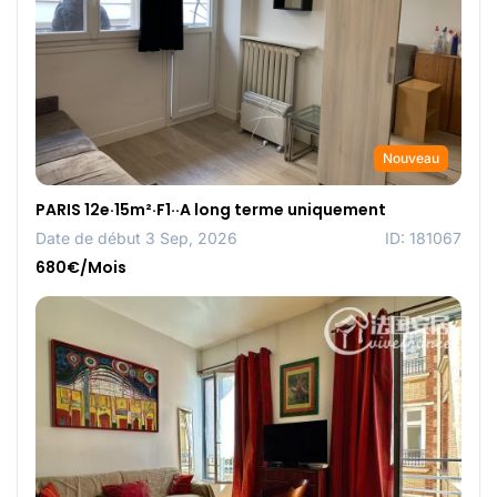
Nouveau
PARIS 12e·15m²·F1··A long terme uniquement
Date de début 3 Sep, 2026
ID: 181067
680€/Mois