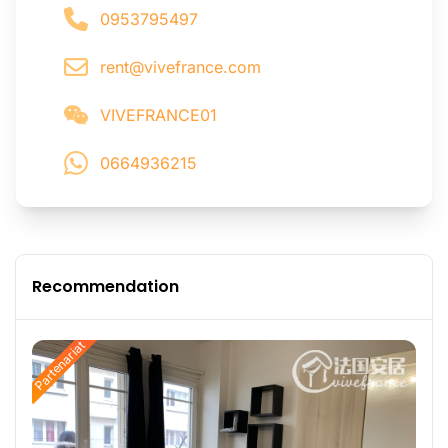
0953795497
rent@vivefrance.com
VIVEFRANCE01
0664936215
Recommendation
Partenariat