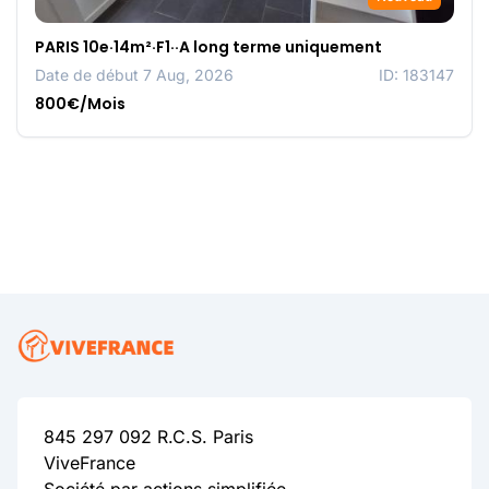
PARIS 10e·14m²·F1··A long terme uniquement
Date de début 7 Aug, 2026
ID: 183147
800€/Mois
845 297 092 R.C.S. Paris
ViveFrance
Société par actions simplifiée