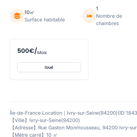
1
10㎡
Nombre de
Surface habitable
chambres
500€/
Mois
loué
Île-de-France Location｜Ivry-sur-Seine(94200)(ID:
【Ville】Ivry-sur-Seine(94200)
【Adresse】Rue Gaston Monmousseau, 94200 Ivry-sur-
【Mètre carré】10 ㎡