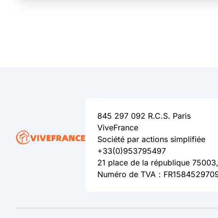
845 297 092 R.C.S. Paris
ViveFrance
Société par actions simplifiée
+33(0)953795497
21 place de la république 75003,
Numéro de TVA：FR158452970