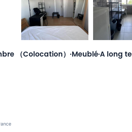
mbre （Colocation）·Meublé·A long t
rance