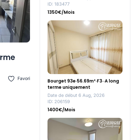
ID: 183477
1350€/Mois
erme
Favori
Bourget 93e·56.69m²·F3··A long
terme uniquement
Date de début 6 Aug, 2026
ID: 206159
1400€/Mois