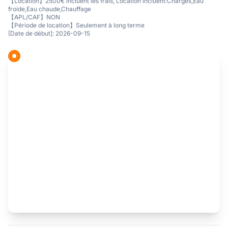
【Location】2500€ incluent les frais, Location incluent:Charges,Eau
froide,Eau chaude,Chauffage
【APL/CAF】NON
【Période de location】Seulement à long terme
[Date de début]: 2026-09-15