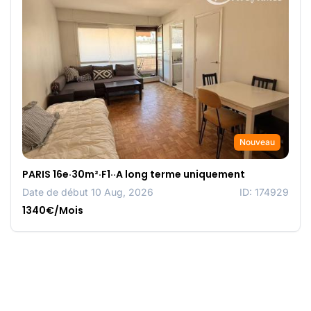
Nouveau
PARIS 16e·30m²·F1··A long terme uniquement
Date de début 10 Aug, 2026
ID: 174929
1340€/Mois