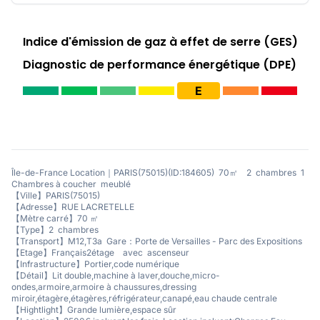
Indice d'émission de gaz à effet de serre (GES)
Diagnostic de performance énergétique (DPE)
E
Île-de-France Location｜PARIS(75015)(ID:184605) 70㎡ 2 chambres 1
Chambres à coucher meublé
【Ville】PARIS(75015)
【Adresse】RUE LACRETELLE
【Mètre carré】70 ㎡
【Type】2 chambres
【Transport】M12,T3a Gare：Porte de Versailles - Parc des Expositions
【Etage】Français2étage avec ascenseur
【Infrastructure】Portier,code numérique
【Détail】Lit double,machine à laver,douche,micro-
ondes,armoire,armoire à chaussures,dressing
miroir,étagère,étagères,réfrigérateur,canapé,eau chaude centrale
【Hightlight】Grande lumière,espace sûr