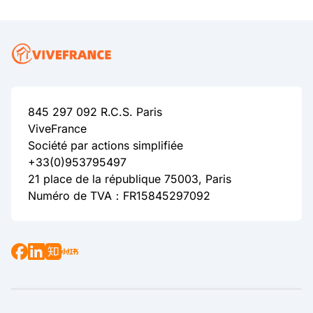
845 297 092 R.C.S. Paris
ViveFrance
Société par actions simplifiée
+33(0)953795497
21 place de la république 75003, Paris
Numéro de TVA：FR15845297092