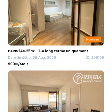
Nouveau
PARIS 14e·25m²·F1··A long terme uniquement
Date de début 26 Aug, 2026
ID: 206199
990€/Mois