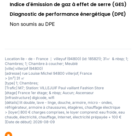
Indice d'émission de gaz à effet de serre (GES)
Diagnostic de performance énergétique (DPE)
Non soumis au DPE
Location Ile - de - France ｜ villeyuf (94800) (id: 185821); 31㎡ & nbsp; 1;
Chambres; 1; Chambre à coucher; Meublé
[ville] villerjof (94800)
[adresse] rue Louise Michel 94800 villerjof, France
> [m²] 31 ㎡
[type] 1; Chambres;
[Trafic] M7; Station: VILLEJUIF Paul vaillant Fashion Store
[étage] France 1er étage; & nbsp; Aucun; Ascenseur
[infrastructure] digicode, wifi
[détails] lit double, lave - linge, douche, armoire, micro - ondes,
réfrigérateur, armoire à chaussures, étagères, chauffage électrique
> [loyer] 800 € charges comprises, le loyer comprend: eau froide, eau
chaude, électricité, chauffage, Internet, électricité prépayée + 100 €
[Date de début]: 2026-08-09