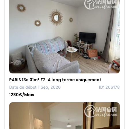
PARIS 13e·31m²·F2··A long terme uniquement
Date de début 1 Sep, 2026
ID: 206178
1280€/Mois