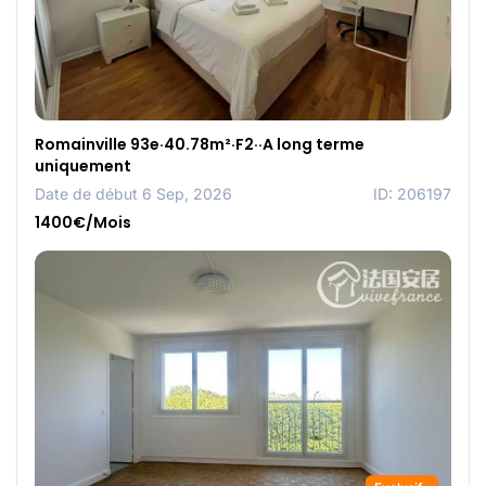
Romainville 93e·40.78m²·F2··A long terme
uniquement
Date de début 6 Sep, 2026
ID: 206197
1400€/Mois