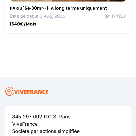
PARIS 16e·30m²·F1··A long terme uniquement
Date de début 9 Aug, 2026
ID: 174929
1340€/Mois
845 297 092 R.C.S. Paris
ViveFrance
Société par actions simplifiée