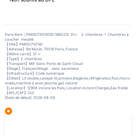
Paris Rent｜PARIS(75016)(ID:186023) 31㎡ 2 chambres 1 Chambres à
coucher meublé
【Ville】PARIS(75016)
【Adresse】Bd Murat, 75016 Paris, France
【Mètre carré】31 ㎡
【Type】2 chambres
【Transport】M9 Gare: Porte de Saint-Cloud
【Etage】Français1étage sans ascenseur
【Infrastructure】Code numérique
【Détail】Lit double,canapé-lit,armoire,étagères,réfrigérateur,four,micro-
ondes,machine à laver,douche,gaz naturel
【Location】1290€ inclure les frais, Location inclure:Charges,Eau froide
【APL/CAF】OUI
[Date de début]: 2026-08-09