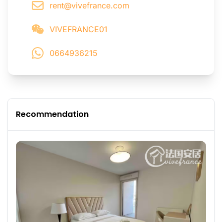
rent@vivefrance.com
VIVEFRANCE01
0664936215
Recommendation