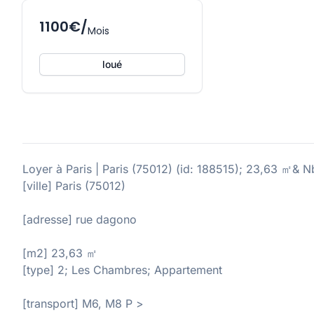
1100€/
Mois
loué
Loyer à Paris | Paris (75012) (id: 188515); 23,63 ㎡& 
[ville] Paris (75012)
[adresse] rue dagono
[m2] 23,63 ㎡
[type] 2; Les Chambres; Appartement
[transport] M6, M8 P >