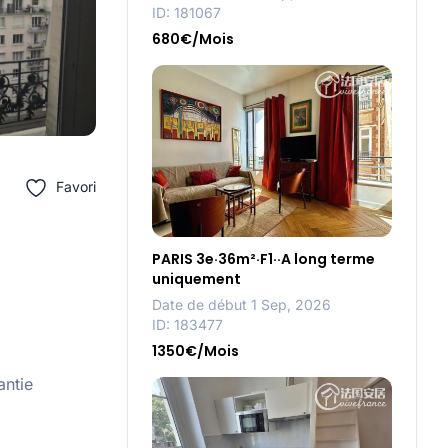
ID: 181067
680€/Mois
Favori
PARIS 3e·36m²·F1··A long terme
uniquement
Date de début 1 Sep, 2026
ID: 183477
1350€/Mois
antie