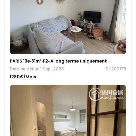
PARIS 13e·31m²·F2··A long terme uniquement
Date de début 1 Sep, 2026
ID: 206178
1280€/Mois