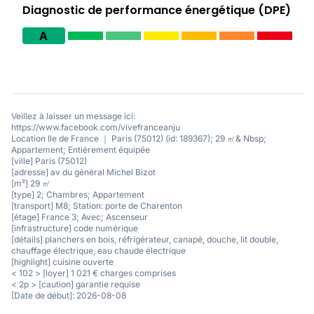
Diagnostic de performance énergétique (DPE)
A
Veillez à laisser un message ici:
https://www.facebook.com/vivefranceanju
Location Ile de France ｜ Paris (75012) (id: 189367); 29 ㎡& Nbsp;
Appartement; Entièrement équipée
[ville] Paris (75012)
[adresse] av du général Michel Bizot
[m²] 29 ㎡
[type] 2; Chambres; Appartement
[transport] M8; Station: porte de Charenton
[étage] France 3; Avec; Ascenseur
[infrastructure] code numérique
[détails] planchers en bois, réfrigérateur, canapé, douche, lit double,
chauffage électrique, eau chaude électrique
[highlight] cuisine ouverte
< 102 > [loyer] 1 021 € charges comprises
< 2p > [caution] garantie requise
[Date de début]: 2026-08-08