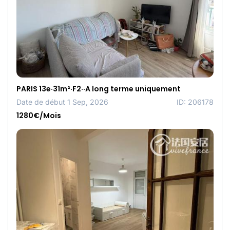
PARIS 13e·31m²·F2··A long terme uniquement
Date de début 1 Sep, 2026
ID: 206178
1280€/Mois