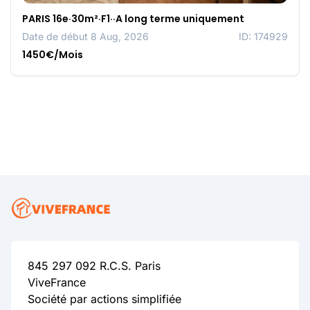
PARIS 16e·30m²·F1··A long terme uniquement
Date de début 8 Aug, 2026
ID: 174929
1450€/Mois
845 297 092 R.C.S. Paris
ViveFrance
Société par actions simplifiée