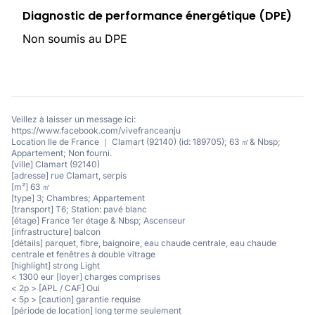
Diagnostic de performance énergétique (DPE)
Non soumis au DPE
Veillez à laisser un message ici:
https://www.facebook.com/vivefranceanju
Location Ile de France ｜ Clamart (92140) (id: 189705); 63 ㎡& Nbsp;
Appartement; Non fourni.
[ville] Clamart (92140)
[adresse] rue Clamart, serpis
[m²] 63 ㎡
[type] 3; Chambres; Appartement
[transport] T6; Station: pavé blanc
[étage] France 1er étage & Nbsp; Ascenseur
[infrastructure] balcon
[détails] parquet, fibre, baignoire, eau chaude centrale, eau chaude
centrale et fenêtres à double vitrage
[highlight] strong Light
< 1300 eur [loyer] charges comprises
< 2p > [APL / CAF] Oui
< 5p > [caution] garantie requise
[période de location] long terme seulement