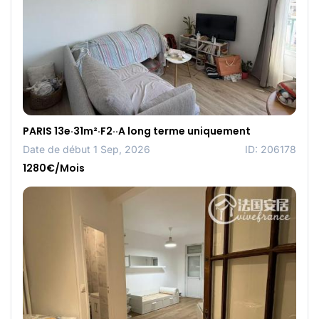
PARIS 13e·31m²·F2··A long terme uniquement
Date de début 1 Sep, 2026
ID: 206178
1280€/Mois