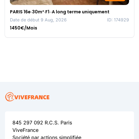
PARIS 16e·30m²·F1··A long terme uniquement
Date de début 9 Aug, 2026
ID: 174929
1450€/Mois
845 297 092 R.C.S. Paris
ViveFrance
Société par actions simplifiée