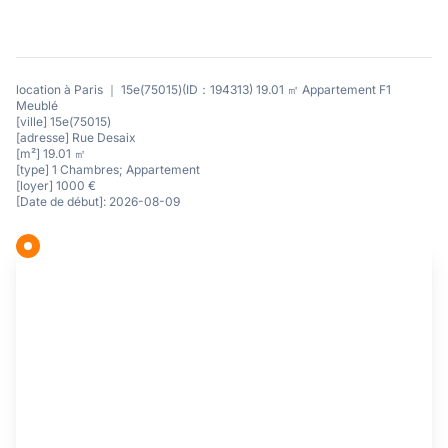
location à Paris ｜ 15e(75015)(ID：194313) 19.01 ㎡ Appartement F1
Meublé
[ville] 15e(75015)
[adresse] Rue Desaix
[m²] 19.01 ㎡
[type] 1 Chambres; Appartement
[loyer] 1000 €
[Date de début]: 2026-08-09