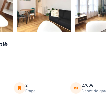
blé
2
2700€
Étage
Dépôt de gar