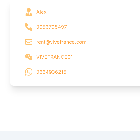
Alex
0953795497
rent@vivefrance.com
VIVEFRANCE01
0664936215