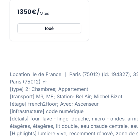
1350€/
Mois
loué
Location Ile de France ｜ Paris (75012) (id: 194327); 
Paris (75012) ㎡
[type] 2; Chambres; Appartement
[transport] M6, M8; Station: Bel Air; Michel Bizot
[étage] french2floor; Avec; Ascenseur
[infrastructure] code numérique
[détails] four, lave - linge, douche, micro - ondes, armo
étagères, étagères, lit double, eau chaude centrale, ea
[Highlights] lumière vive, récemment rénové, zone de s