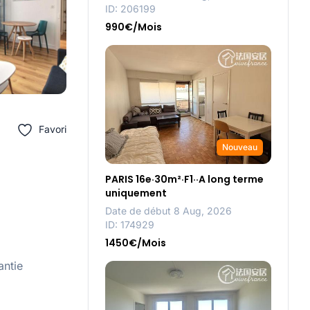
ID: 206199
990€/Mois
Favori
Nouveau
PARIS 16e·30m²·F1··A long terme
uniquement
Date de début 8 Aug, 2026
ID: 174929
1450€/Mois
antie