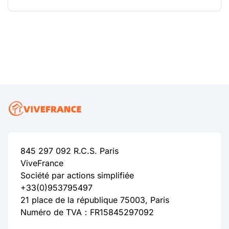
845 297 092 R.C.S. Paris
ViveFrance
Société par actions simplifiée
+33(0)953795497
21 place de la république 75003, Paris
Numéro de TVA：FR15845297092