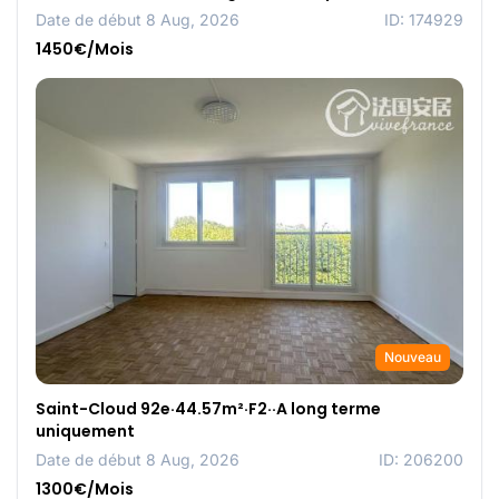
Date de début 8 Aug, 2026
ID: 174929
1450€/Mois
Nouveau
Saint-Cloud 92e·44.57m²·F2··A long terme
uniquement
Date de début 8 Aug, 2026
ID: 206200
1300€/Mois