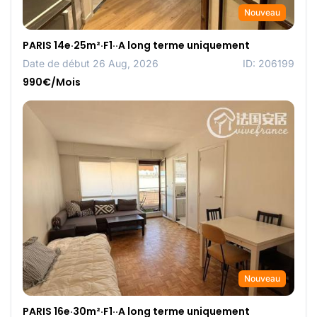
Nouveau
PARIS 14e·25m²·F1··A long terme uniquement
Date de début 26 Aug, 2026
ID: 206199
990€/Mois
Nouveau
PARIS 16e·30m²·F1··A long terme uniquement